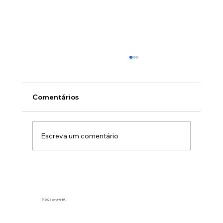
Comentários
11 anos ANG/BA
Escreva um comentário
© 2025 por ANG-BA.