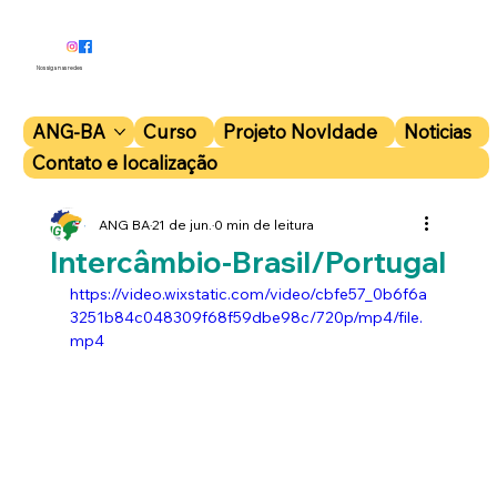
Nos siga nas redes
ANG-BA
Curso
Projeto NovIdade
Noticias
Contato e localização
ANG BA
21 de jun.
0 min de leitura
Intercâmbio-Brasil/Portugal
https://video.wixstatic.com/video/cbfe57_0b6f6a
3251b84c048309f68f59dbe98c/720p/mp4/file.
mp4