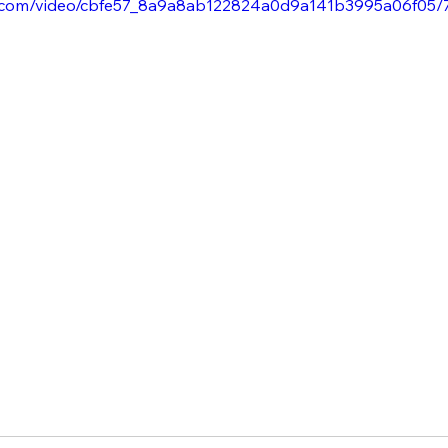
tic.com/video/cbfe57_8a9a8ab122824a0d9a141b3995a06f05/