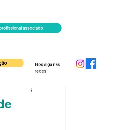
rofissional associado
ação
Nos siga nas
redes
de