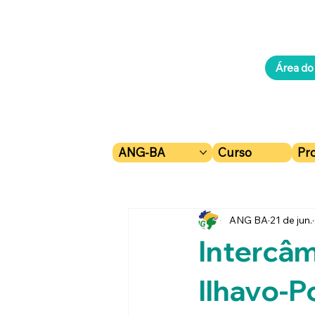
Área do
ANG-BA
Curso
Pr
ANG BA
21 de jun.
Intercâ
Ilhavo-P