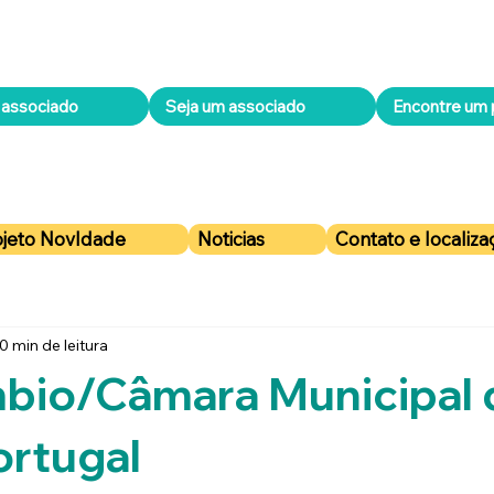
 associado
Seja um associado
Encontre um p
ojeto NovIdade
Noticias
Contato e localiz
0 min de leitura
mbio/Câmara Municipal 
ortugal